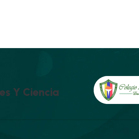
E
S
Y
C
I
E
N
C
I
A