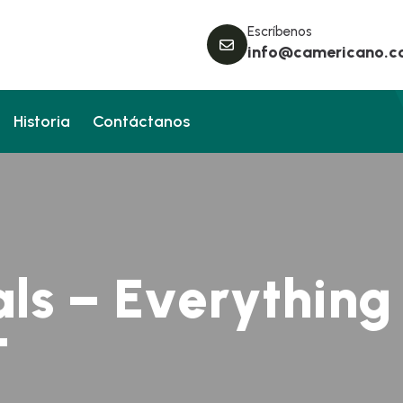
Escríbenos
info@camericano.
Historia
Contáctanos
a
l
s
–
E
v
e
r
y
t
h
i
n
g
T