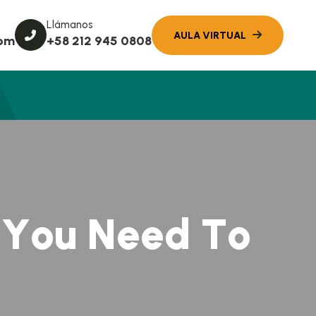
Llámanos
com
+58 212 945 0808
Y
o
u
N
e
e
d
T
o