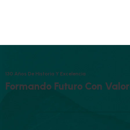
1
3
0
A
Ñ
O
S
D
E
H
I
S
T
O
R
I
A
Y
E
X
C
E
L
E
N
C
I
A
F
O
R
M
A
N
D
O
F
U
T
U
R
O
C
O
N
V
A
L
O
R