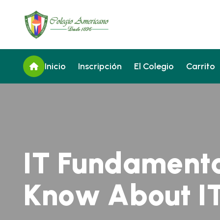
Inicio
Inscripción
El Colegio
Carrito
I
T
F
u
n
d
a
m
e
n
t
K
n
o
w
A
b
o
u
t
I