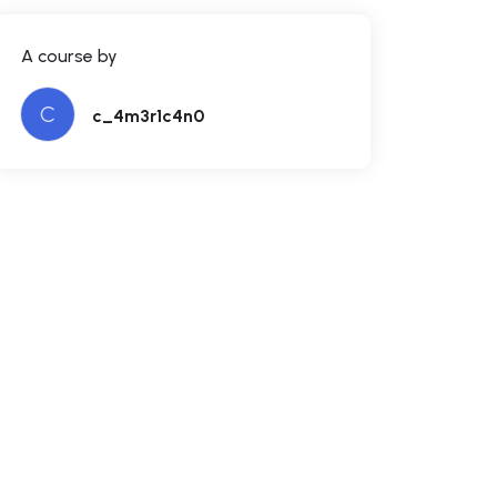
A course by
C
c_4m3r1c4n0