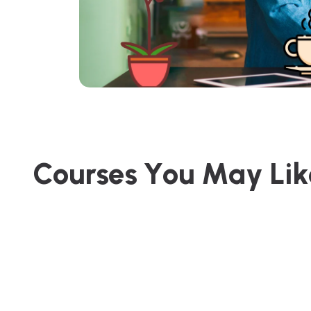
C
o
u
r
s
e
s
Y
o
u
M
a
y
L
i
k